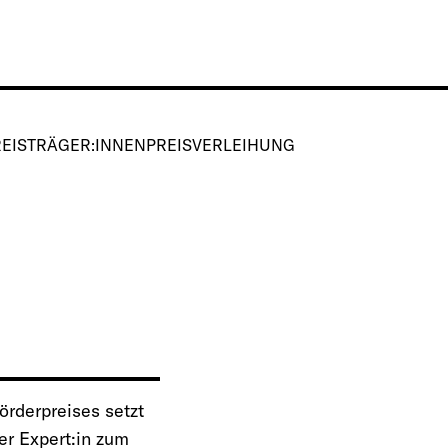
REISTRÄGER:INNEN
PREISVERLEIHUNG
derpreises setzt
er Expert:in zum