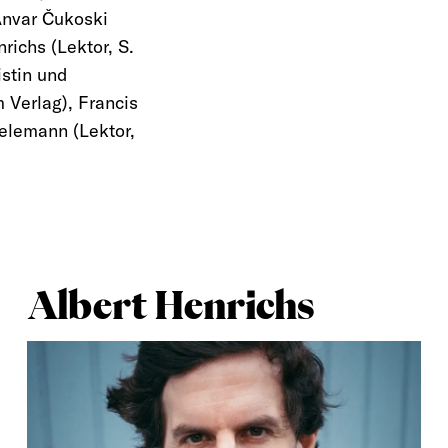
Anvar Čukoski
richs (Lektor, S.
istin und
m Verlag), Francis
ielemann (Lektor,
Albert Henrichs