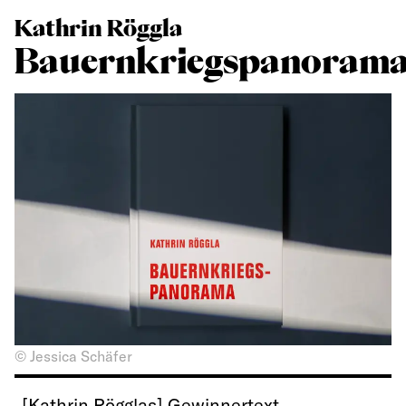
Kathrin Röggla
Bauernkriegspanoram
© Jessica Schäfer
„[Kathrin Rögglas] Gewinnertext