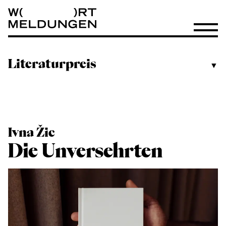
Wortmeldungen
Menü öf
Literaturpreis
▼
Ivna Žic
Die Unversehrten