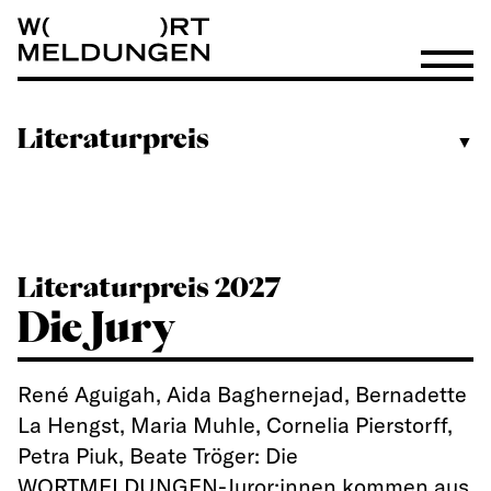
Wortmeldungen
Menü öf
Literaturpreis
▼
Literaturpreis 2027
Die Jury
René Aguigah, Aida Baghernejad, Bernadette
La Hengst, Maria Muhle, Cornelia Pierstorff,
Petra Piuk, Beate Tröger: Die
WORTMELDUNGEN-Juror:innen kommen aus