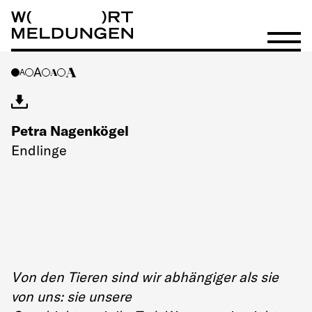
Wortmeldungen
Menü öf
A
A
A
A
Petra Nagenkögel
Endlinge
Von den Tieren sind wir abhängiger als sie
von uns: sie unsere