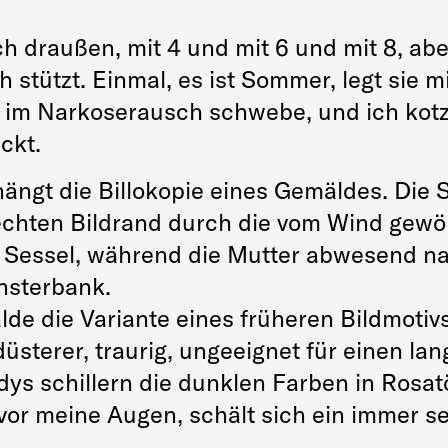
draußen, mit 4 und mit 6 und mit 8, aber
tützt. Einmal, es ist Sommer, legt sie mi
im Narkoserausch schwebe, und ich kotze
eckt.
ngt die Billokopie eines Gemäldes. Die Sz
echten Bildrand durch die vom Wind gewö
n Sessel, während die Mutter abwesend na
nsterbank.
de die Variante eines früheren Bildmotivs
düsterer, traurig, ungeeignet für einen lan
s schillern die dunklen Farben in Rosatön
l vor meine Augen, schält sich ein immer