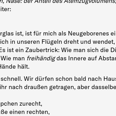
, Nase: der Anteil des Atemzugvolumens,
iter:
las ist, ist für mich als Neugeborenes e
sich in unseren Flügeln dreht und wendet,
Es ist ein Zaubertrick: Wie man sich die D
. Wie man
freihändig
das Innere auf Absta
Hände hält.
schnell. Wir dürfen schon bald nach Haus
hr nach draußen getragen, aber dasselbe 
ppchen zurecht,
üße einen rechten,