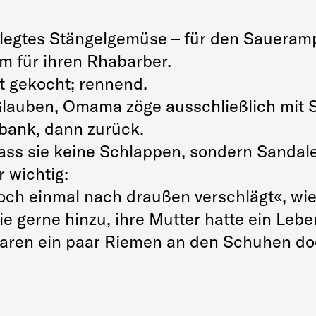
elegtes Stängelgemüse – für den Saueramp
em für ihren Rhabarber.
ht gekocht; rennend.
Glauben, Omama zöge ausschließlich mit 
nbank, dann zurück.
 dass sie keine Schlappen, sondern Sandal
r wichtig:
och einmal nach draußen verschlägt«, wie
sie gerne hinzu, ihre Mutter hatte ein Leb
aren ein paar Riemen an den Schuhen doc