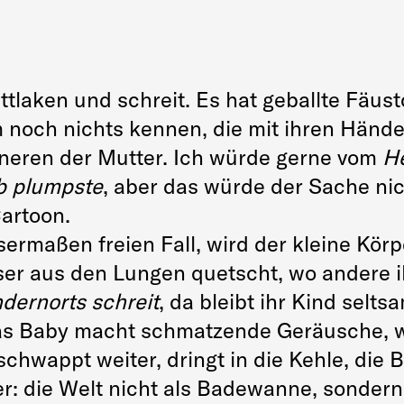
ettlaken und schreit. Es hat geballte Fäus
rm noch nichts kennen, die mit ihren Hän
nneren der Mutter. Ich würde gerne vom
H
b plumpste
, aber das würde der Sache ni
Cartoon.
rmaßen freien Fall, wird der kleine Körp
r aus den Lungen quetscht, wo andere ih
dernorts schreit
, da bleibt ihr Kind seltsam
 Das Baby macht schmatzende Geräusche, 
hwappt weiter, dringt in die Kehle, die B
ber: die Welt nicht als Badewanne, sondern