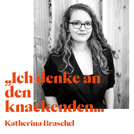
„Ich denke an
den
knackenden...
Katherina Braschel