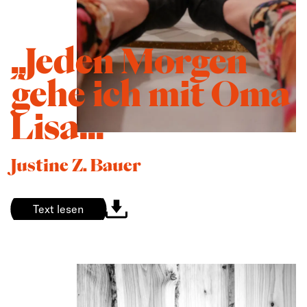
„Jeden Morgen
gehe ich mit Oma
Lisa...
Justine Z. Bauer
Text lesen