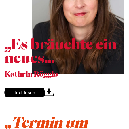
„Es bräuchte ein
neues...
Kathrin Röggla
Text lesen
„
Termin um