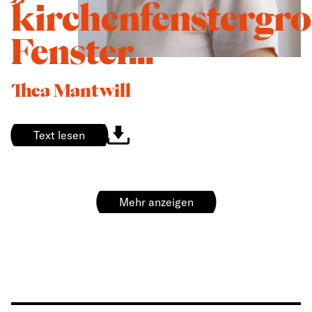
kirchenfenstergr
Fenster...
Thea Mantwill
Text lesen
Mehr anzeigen