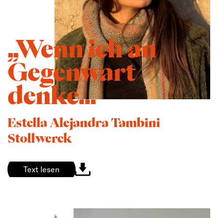
„Wenn ich an
Gegenwart
denke...
Estella Alejandra Tambini
Stollwerck
Text lesen