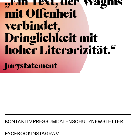
„Ein Text, der Wagnis
mit Offenheit
verbindet,
Dringlichkeit mit
hoher Literarizität.“
Jurystatement
KONTAKT
IMPRESSUM
DATENSCHUTZ
NEWSLETTER
FACEBOOK
INSTAGRAM